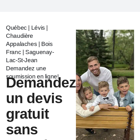
Québec | Lévis |
Chaudière
Appalaches | Bois
Franc | Saguenay-
Lac-St-Jean
Demandez une
soumission en ligne!
Demandez
un devis
gratuit
sans