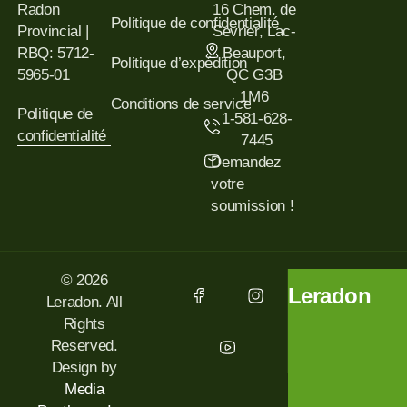
Radon
16 Chem. de
Politique de confidentialité
Provincial |
Sevrier, Lac-
RBQ: 5712-
Beauport,
Politique d’expédition
5965-01
QC G3B
1M6
Conditions de service
Politique de
1-581-628-
confidentialité
7445
Demandez
votre
soumission !
© 2026
Leradon
Leradon. All
Rights
Reserved.
Design by
Media