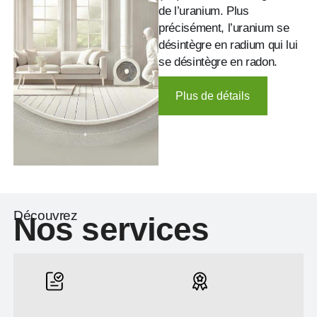
de l’uranium. Plus
précisément, l’uranium se
désintègre en radium qui lui
se désintègre en radon.
Plus de détails
Découvrez
Nos services