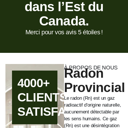
dans l’Est du
Canada.
Merci pour vos avis 5 étoiles !
À PROPOS DE NOUS
Radon
4000+
Provincial
CLIENTS
Le radon (Rn) est un gaz
radioactif d'origine naturelle,
SATISFAITS
aucunement détectable par
les sens humains. Ce gaz
(Rn) est une désintégration