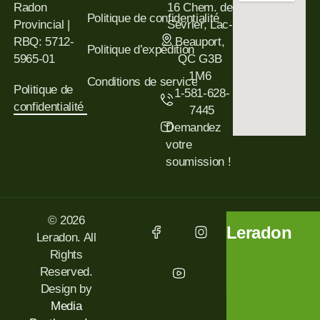
Radon
16 Chem. de
Politique de confidentialité
Provincial |
Sevrier, Lac-
RBQ: 5712-
Beauport,
Politique d’expédition
5965-01
QC G3B
1M6
Conditions de service
Politique de
1-581-628-
confidentialité
7445
Demandez
votre
soumission !
© 2026
Leradon
Leradon. All
Rights
Reserved.
Design by
Media