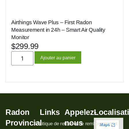
Airthings Wave Plus – First Radon
Measurement in 24h – Smart Air Quality
Monitor
$
299.99
Ajouter au panier
Radon
Links
Appelez-
Localisat
Provincial
nous
Politique de retour et de remboursement