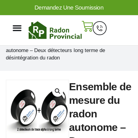
Demandez Une Soumission
Accueil
/
Non classé
/ Ensemble de mesure du radon
autonome – Deux détecteurs long terme de
désintégration du radon
Ensemble de
mesure du
radon
autonome –