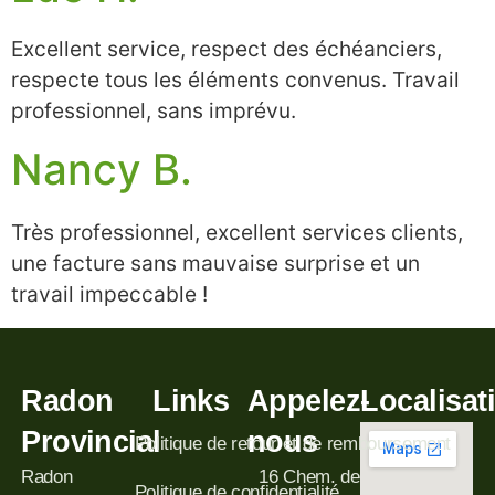
Excellent service, respect des échéanciers,
respecte tous les éléments convenus. Travail
professionnel, sans imprévu.
Nancy B.
Très professionnel, excellent services clients,
une facture sans mauvaise surprise et un
travail impeccable !
Radon
Links
Appelez-
Localisat
Provincial
nous
Politique de retour et de remboursement
Radon
16 Chem. de
Politique de confidentialité