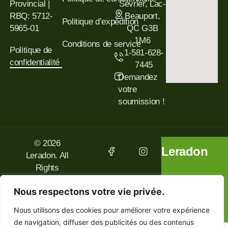
Provincial |
Sevrier, Lac-
RBQ: 5712-
Beauport,
Politique d’expédition
5965-01
QC G3B
1M6
Conditions de service
Politique de
1-581-628-
confidentialité
7445
Demandez
votre
soumission !
© 2026
Leradon
Leradon. All
Rights
Reserved.
Nous respectons votre vie privée.
Design by
Media
Nous utilisons des cookies pour améliorer votre expérience
Pantheon, Inc.
de navigation, diffuser des publicités ou des contenus